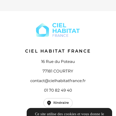
CIEL HABITAT FRANCE
16 Rue du Poteau
77181 COURTRY
contact@cielhabitatfrance.fr
01 70 82 49 40
Itinéraire
Ce site utilise des cookies et vous donne le
Guide local